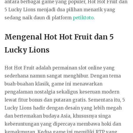
antara berbagai game yang populer, Hot Hot Fruit dan
5 Lucky Lions menjadi dua pilihan menarik yang
sedang naik daun di platform
petiktoto
.
Mengenal Hot Hot Fruit dan 5
Lucky Lions
Hot Hot Fruit adalah permainan slot online yang
sederhana namun sangat menghibur. Dengan tema
buah-buahan klasik, game ini menawarkan
pengalaman nostalgia sekaligus keseruan modern
lewat fitur bonus dan putaran gratis. Sementara itu, 5
Lucky Lions hadir dengan desain yang lebih megah
dan bertemakan budaya Asia, khususnya singa
keberuntungan yang dipercaya membawa hoki dan
kemakmuran. Kedua game ini memiliki RTP yang