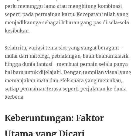
perlu menunggu lama atau menghitung kombinasi
seperti pada permainan kartu. Kecepatan inilah yang
menjadikannya sebagai hiburan yang pas di sela-sela
kesibukan.
Selain itu, variasi tema slot yang sangat beragam—
mulai dari mitologi, petualangan, buah-buahan klasik,
hingga dunia fantasi—membuat pemain selalu punya
hal baru untuk dijelajahi. Dengan tampilan visual yang
memanjakan mata dan efek suara yang memukau,
setiap permainan terasa seperti perjalanan ke dunia
berbeda.
Keberuntungan: Faktor
Utama yang Dicari