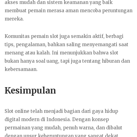
akses mudah dan sistem keamanan yang baik
membuat pemain merasa aman mencoba peruntungan
mereka.
Komunitas pemain slot juga semakin aktif, berbagi
tips, pengalaman, bahkan saling menyemangati saat
menang atau kalah. Ini menunjukkan bahwa slot
bukan hanya soal uang, tapi juga tentang hiburan dan
kebersamaan.
Kesimpulan
Slot online telah menjadi bagian dari gaya hidup
digital modern di Indonesia. Dengan konsep
permainan yang mudah, penuh warna, dan dibalut
dengan unsur keberuntungan yang sangat dekat