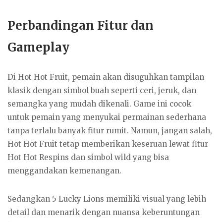
Perbandingan Fitur dan
Gameplay
Di Hot Hot Fruit, pemain akan disuguhkan tampilan
klasik dengan simbol buah seperti ceri, jeruk, dan
semangka yang mudah dikenali. Game ini cocok
untuk pemain yang menyukai permainan sederhana
tanpa terlalu banyak fitur rumit. Namun, jangan salah,
Hot Hot Fruit tetap memberikan keseruan lewat fitur
Hot Hot Respins dan simbol wild yang bisa
menggandakan kemenangan.
Sedangkan 5 Lucky Lions memiliki visual yang lebih
detail dan menarik dengan nuansa keberuntungan