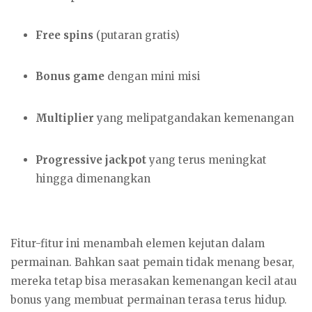
Free spins
(putaran gratis)
Bonus game
dengan mini misi
Multiplier
yang melipatgandakan kemenangan
Progressive jackpot
yang terus meningkat
hingga dimenangkan
Fitur-fitur ini menambah elemen kejutan dalam
permainan. Bahkan saat pemain tidak menang besar,
mereka tetap bisa merasakan kemenangan kecil atau
bonus yang membuat permainan terasa terus hidup.