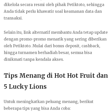
dikelola secara resmi oleh pihak Petiktoto, sehingga
Anda tidak perlu khawatir soal keamanan data dan
transaksi.
Selain itu, link alternatif membantu Anda tetap update
dengan promo-promo menarik yang sering diberikan
oleh Petiktoto. Mulai dari bonus deposit, cashback,
hingga turnamen berhadiah besar, semua bisa
dinikmati tanpa kendala akses.
Tips Menang di Hot Hot Fruit dan
5 Lucky Lions
Untuk meningkatkan peluang menang, berikut
beberapa tips yang bisa Anda coba: