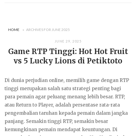
HOME
»
ARCHIVES FOR JUNE 2025
JUNE 29, 2025
Game RTP Tinggi: Hot Hot Fruit
vs 5 Lucky Lions di Petiktoto
Di dunia perjudian online, memilih game dengan RTP
tinggi merupakan salah satu strategi penting bagi
para pemain agar peluang menang lebih besar. RTP,
atau Return to Player, adalah persentase rata-rata
pengembalian taruhan kepada pemain dalam jangka
panjang. Semakin tinggi RTP, semakin besar
kemungkinan pemain mendapat keuntungan. Di