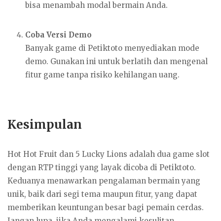
bisa menambah modal bermain Anda.
Coba Versi Demo
Banyak game di Petiktoto menyediakan mode
demo. Gunakan ini untuk berlatih dan mengenal
fitur game tanpa risiko kehilangan uang.
Kesimpulan
Hot Hot Fruit dan 5 Lucky Lions adalah dua game slot
dengan RTP tinggi yang layak dicoba di Petiktoto.
Keduanya menawarkan pengalaman bermain yang
unik, baik dari segi tema maupun fitur, yang dapat
memberikan keuntungan besar bagi pemain cerdas.
Jangan lupa, jika Anda mengalami kesulitan