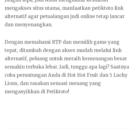
mengakses situs utama, manfaatkan petiktoto link
alternatif agar petualangan judi online tetap lancar
dan menyenangkan.
Dengan memahami RTP dan memilih game yang
tepat, ditambah dengan akses mudah melalui link
alternatif, peluang untuk meraih kemenangan besar
semakin terbuka lebar. Jadi, tunggu apa lagi? Saatnya
coba peruntungan Anda di Hot Hot Fruit dan 5 Lucky
Lions, dan rasakan sensasi menang yang
mengasyikkan di Petiktoto!