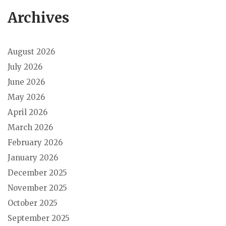
Archives
August 2026
July 2026
June 2026
May 2026
April 2026
March 2026
February 2026
January 2026
December 2025
November 2025
October 2025
September 2025