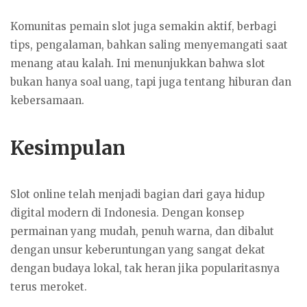
Komunitas pemain slot juga semakin aktif, berbagi
tips, pengalaman, bahkan saling menyemangati saat
menang atau kalah. Ini menunjukkan bahwa slot
bukan hanya soal uang, tapi juga tentang hiburan dan
kebersamaan.
Kesimpulan
Slot online telah menjadi bagian dari gaya hidup
digital modern di Indonesia. Dengan konsep
permainan yang mudah, penuh warna, dan dibalut
dengan unsur keberuntungan yang sangat dekat
dengan budaya lokal, tak heran jika popularitasnya
terus meroket.