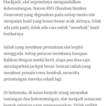
blackjack, slot sepenuhnya mengandalkan
keberuntungan. Sistem RNG (Random Number
Generator) yang digunakan pada setiap mesin slot
menjamin hasil yang benar-benar acak. Artinya, tidak
ada pola pasti, tidak ada cara untuk “menebak” hasil
berikutnya.
Inilah yang membuat permainan slot begitu
menggoda. Setiap putaran membawa harapan.
Bahkan dengan modal kecil, siapa pun bisa saja
mendapatkan jackpot besar. Sensasi inilah yang
membuat pemain terus kembali, mencoba
peruntungan mereka sekali lagi.
Di Indonesia, di mana banyak orang menyukai
tantangan dan keberuntungan, slot menjadi semacam
bentuk pelarian yang menyenangkan. Tidak sedikit