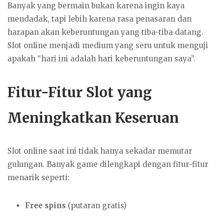
Banyak yang bermain bukan karena ingin kaya
mendadak, tapi lebih karena rasa penasaran dan
harapan akan keberuntungan yang tiba-tiba datang.
Slot online menjadi medium yang seru untuk menguji
apakah “hari ini adalah hari keberuntungan saya”.
Fitur-Fitur Slot yang
Meningkatkan Keseruan
Slot online saat ini tidak hanya sekadar memutar
gulungan. Banyak game dilengkapi dengan fitur-fitur
menarik seperti:
Free spins
(putaran gratis)