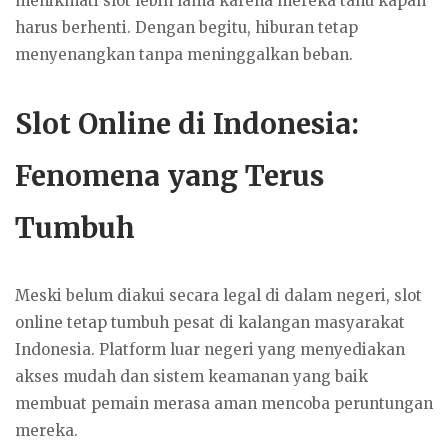
menikmati slot lebih lama karena mereka tahu kapan
harus berhenti. Dengan begitu, hiburan tetap
menyenangkan tanpa meninggalkan beban.
Slot Online di Indonesia:
Fenomena yang Terus
Tumbuh
Meski belum diakui secara legal di dalam negeri, slot
online tetap tumbuh pesat di kalangan masyarakat
Indonesia. Platform luar negeri yang menyediakan
akses mudah dan sistem keamanan yang baik
membuat pemain merasa aman mencoba peruntungan
mereka.