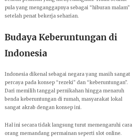
pula yang menganggapnya sebagai “hiburan malam”
setelah penat bekerja seharian.
Budaya Keberuntungan di
Indonesia
Indonesia dikenal sebagai negara yang masih sangat
percaya pada konsep “rezeki” dan “keberuntungan”.
Dari memilih tanggal pernikahan hingga menaruh
benda keberuntungan di rumah, masyarakat lokal
sangat akrab dengan konsep ini.
Hal ini secara tidak langsung turut memengaruhi cara
orang memandang permainan seperti slot online.