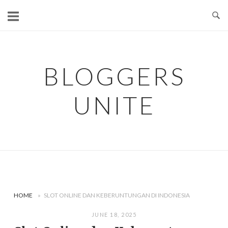
Skip
to
content
BLOGGERS
UNITE
HOME
»
SLOT ONLINE DAN KEBERUNTUNGAN DI INDONESIA
JUNE 18, 2025