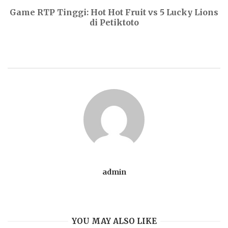
Game RTP Tinggi: Hot Hot Fruit vs 5 Lucky Lions
di Petiktoto
admin
YOU MAY ALSO LIKE