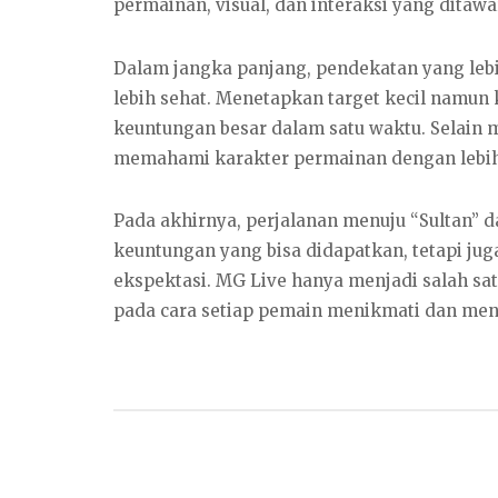
permainan, visual, dan interaksi yang ditaw
Dalam jangka panjang, pendekatan yang leb
lebih sehat. Menetapkan target kecil namun 
keuntungan besar dalam satu waktu. Selain m
memahami karakter permainan dengan lebih
Pada akhirnya, perjalanan menuju “Sultan” d
keuntungan yang bisa didapatkan, tetapi ju
ekspektasi. MG Live hanya menjadi salah sat
pada cara setiap pemain menikmati dan men