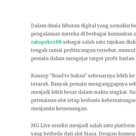
Dalam dunia hiburan digital yang semakin b
pengalaman mereka di berbagai komunitas o
ratupoker88
sebagai salah satu rujukan disku
tengah ramai perbincangan tersebut, muncul
pemain dalam mengejar target profit harian
Konsep “Road to Sultan” sebenarnya lebih ke
terarah. Banyak pemain menganggapnya seb
menjadi lebih besar dalam waktu singkat. N
permainan slot tetap berbasis keberuntungan
menjamin kemenangan.
MG Live sendiri menjadi salah satu platfo
yang berbeda dari slot biasa. Dengan konsep