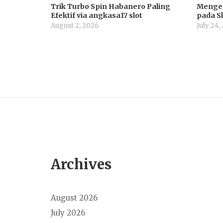
Trik Turbo Spin Habanero Paling
Mengen
Efektif via angkasa17 slot
pada S
August 2, 2026
July 24,
Archives
August 2026
July 2026