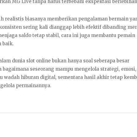
arkan MG Live tanpa harus terbebani ekspektasi berlebihan
ih realistis biasanya memberikan pengalaman bermain ya
konsisten sering kali dianggap lebih efektif dibanding me
enjaga saldo tetap stabil, cara ini juga membantu pemain
 baik.
alam dunia slot online bukan hanya soal seberapa besar
ga bagaimana seseorang mampu mengelola strategi, emosi,
u wadah hiburan digital, sementara hasil akhir tetap kemb
gelola permainannya.