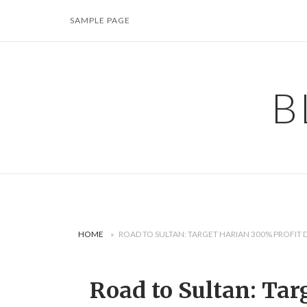
Skip
SAMPLE PAGE
to
content
B
HOME
»
ROAD TO SULTAN: TARGET HARIAN 300% PROFIT D
Road to Sultan: Tar