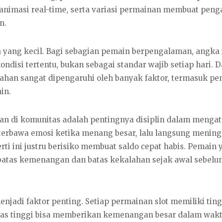
, animasi real-time, serta variasi permainan membuat pen
n.
a yang kecil. Bagi sebagian pemain berpengalaman, angka 
ondisi tertentu, bukan sebagai standar wajib setiap hari. 
ahan sangat dipengaruhi oleh banyak faktor, termasuk pe
in.
kan di komunitas adalah pentingnya disiplin dalam mengat
 terbawa emosi ketika menang besar, lalu langsung menin
erti ini justru berisiko membuat saldo cepat habis. Pemain
batas kemenangan dan batas kekalahan sejak awal sebelu
enjadi faktor penting. Setiap permainan slot memiliki tin
ilitas tinggi bisa memberikan kemenangan besar dalam wak