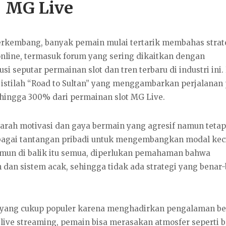
MG Live
erkembang, banyak pemain mulai tertarik membahas strat
nline, termasuk forum yang sering dikaitkan dengan
si seputar permainan slot dan tren terbaru di industri ini.
 istilah “Road to Sultan” yang menggambarkan perjalanan
 hingga 300% dari permainan slot MG Live.
 arah motivasi dan gaya bermain yang agresif namun tetap
agai tantangan pribadi untuk mengembangkan modal kec
amun di balik itu semua, diperlukan pemahaman bahwa
 dan sistem acak, sehingga tidak ada strategi yang benar
rm yang cukup populer karena menghadirkan pengalaman b
 live streaming, pemain bisa merasakan atmosfer seperti 