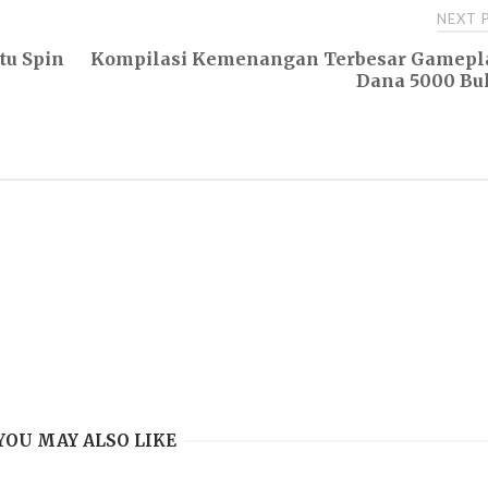
NEXT
tu Spin
Kompilasi Kemenangan Terbesar Gamepla
Dana 5000 Bul
YOU MAY ALSO LIKE