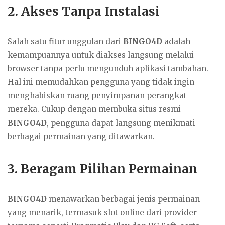
2.
Akses Tanpa Instalasi
Salah satu fitur unggulan dari
BINGO4D
adalah
kemampuannya untuk diakses langsung melalui
browser tanpa perlu mengunduh aplikasi tambahan.
Hal ini memudahkan pengguna yang tidak ingin
menghabiskan ruang penyimpanan perangkat
mereka. Cukup dengan membuka situs resmi
BINGO4D
, pengguna dapat langsung menikmati
berbagai permainan yang ditawarkan.
3.
Beragam Pilihan Permainan
BINGO4D
menawarkan berbagai jenis permainan
yang menarik, termasuk slot online dari provider