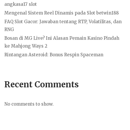
angkasa17 slot
Mengenal Sistem Reel Dinamis pada Slot betwin188
FAQ Slot Gacor: Jawaban tentang RTP, Volatilitas, dan
RNG
Bosan di MG Live? Ini Alasan Pemain Kasino Pindah
ke Mahjong Ways 2
Rintangan Asteroid: Bonus Respin Spaceman
Recent Comments
No comments to show.