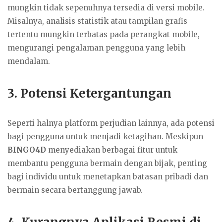
mungkin tidak sepenuhnya tersedia di versi mobile.
Misalnya, analisis statistik atau tampilan grafis
tertentu mungkin terbatas pada perangkat mobile,
mengurangi pengalaman pengguna yang lebih
mendalam.
3.
Potensi Ketergantungan
Seperti halnya platform perjudian lainnya, ada potensi
bagi pengguna untuk menjadi ketagihan. Meskipun
BINGO4D
menyediakan berbagai fitur untuk
membantu pengguna bermain dengan bijak, penting
bagi individu untuk menetapkan batasan pribadi dan
bermain secara bertanggung jawab.