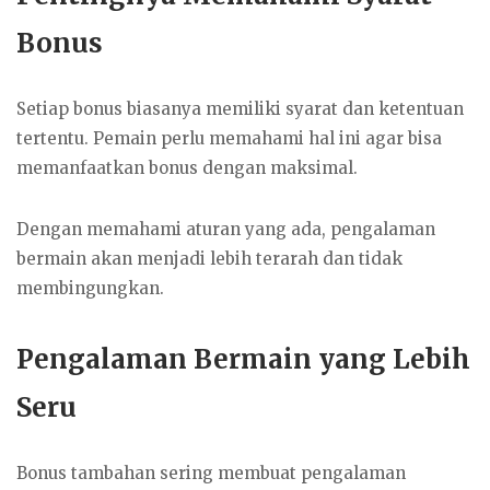
Bonus
Setiap bonus biasanya memiliki syarat dan ketentuan
tertentu. Pemain perlu memahami hal ini agar bisa
memanfaatkan bonus dengan maksimal.
Dengan memahami aturan yang ada, pengalaman
bermain akan menjadi lebih terarah dan tidak
membingungkan.
Pengalaman Bermain yang Lebih
Seru
Bonus tambahan sering membuat pengalaman