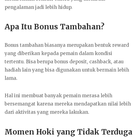
pengalaman jadi lebih hidup.
Apa Itu Bonus Tambahan?
Bonus tambahan biasanya merupakan bentuk reward
yang diberikan kepada pemain dalam kondisi
tertentu. Bisa berupa bonus deposit, cashback, atau
hadiah lain yang bisa digunakan untuk bermain lebih
lama.
Hal ini membuat banyak pemain merasa lebih
bersemangat karena mereka mendapatkan nilai lebih
dari aktivitas yang mereka lakukan.
Momen Hoki yang Tidak Terduga