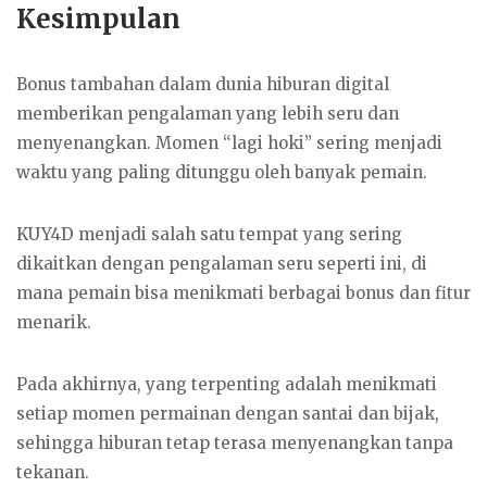
Kesimpulan
Bonus tambahan dalam dunia hiburan digital
memberikan pengalaman yang lebih seru dan
menyenangkan. Momen “lagi hoki” sering menjadi
waktu yang paling ditunggu oleh banyak pemain.
KUY4D menjadi salah satu tempat yang sering
dikaitkan dengan pengalaman seru seperti ini, di
mana pemain bisa menikmati berbagai bonus dan fitur
menarik.
Pada akhirnya, yang terpenting adalah menikmati
setiap momen permainan dengan santai dan bijak,
sehingga hiburan tetap terasa menyenangkan tanpa
tekanan.