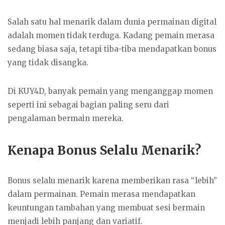
Salah satu hal menarik dalam dunia permainan digital
adalah momen tidak terduga. Kadang pemain merasa
sedang biasa saja, tetapi tiba-tiba mendapatkan bonus
yang tidak disangka.
Di KUY4D, banyak pemain yang menganggap momen
seperti ini sebagai bagian paling seru dari
pengalaman bermain mereka.
Kenapa Bonus Selalu Menarik?
Bonus selalu menarik karena memberikan rasa “lebih”
dalam permainan. Pemain merasa mendapatkan
keuntungan tambahan yang membuat sesi bermain
menjadi lebih panjang dan variatif.