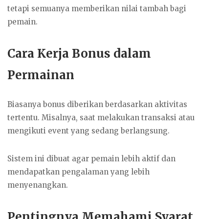
tetapi semuanya memberikan nilai tambah bagi
pemain.
Cara Kerja Bonus dalam
Permainan
Biasanya bonus diberikan berdasarkan aktivitas
tertentu. Misalnya, saat melakukan transaksi atau
mengikuti event yang sedang berlangsung.
Sistem ini dibuat agar pemain lebih aktif dan
mendapatkan pengalaman yang lebih
menyenangkan.
Pentingnya Memahami Syarat