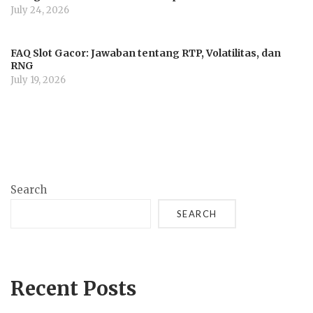
July 24, 2026
FAQ Slot Gacor: Jawaban tentang RTP, Volatilitas, dan
RNG
July 19, 2026
Search
SEARCH
Recent Posts