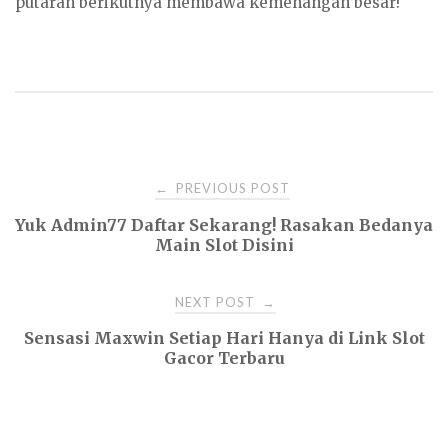
putaran berikutnya membawa kemenangan besar!
Post
PREVIOUS POST
←
Yuk Admin77 Daftar Sekarang! Rasakan Bedanya
navigation
Main Slot Disini
NEXT POST
→
Sensasi Maxwin Setiap Hari Hanya di Link Slot
Gacor Terbaru