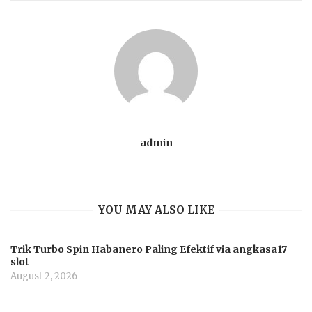
admin
YOU MAY ALSO LIKE
Trik Turbo Spin Habanero Paling Efektif via angkasa17
slot
August 2, 2026