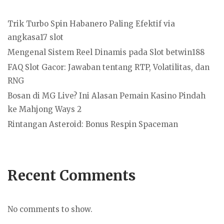
Trik Turbo Spin Habanero Paling Efektif via
angkasa17 slot
Mengenal Sistem Reel Dinamis pada Slot betwin188
FAQ Slot Gacor: Jawaban tentang RTP, Volatilitas, dan
RNG
Bosan di MG Live? Ini Alasan Pemain Kasino Pindah
ke Mahjong Ways 2
Rintangan Asteroid: Bonus Respin Spaceman
Recent Comments
No comments to show.