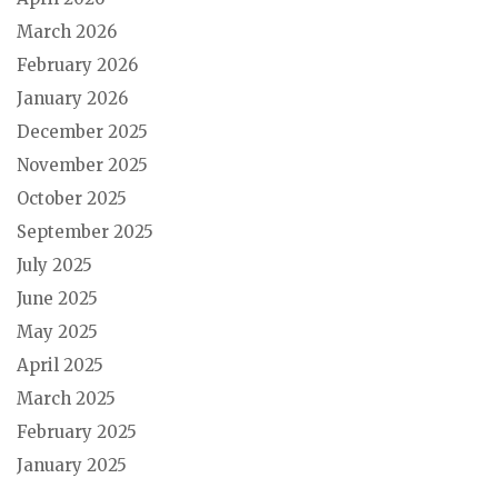
March 2026
February 2026
January 2026
December 2025
November 2025
October 2025
September 2025
July 2025
June 2025
May 2025
April 2025
March 2025
February 2025
January 2025