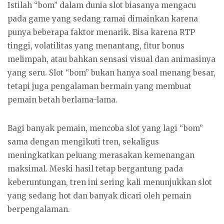
Istilah “bom” dalam dunia slot biasanya mengacu
pada game yang sedang ramai dimainkan karena
punya beberapa faktor menarik. Bisa karena RTP
tinggi, volatilitas yang menantang, fitur bonus
melimpah, atau bahkan sensasi visual dan animasinya
yang seru. Slot “bom” bukan hanya soal menang besar,
tetapi juga pengalaman bermain yang membuat
pemain betah berlama-lama.
Bagi banyak pemain, mencoba slot yang lagi “bom”
sama dengan mengikuti tren, sekaligus
meningkatkan peluang merasakan kemenangan
maksimal. Meski hasil tetap bergantung pada
keberuntungan, tren ini sering kali menunjukkan slot
yang sedang hot dan banyak dicari oleh pemain
berpengalaman.