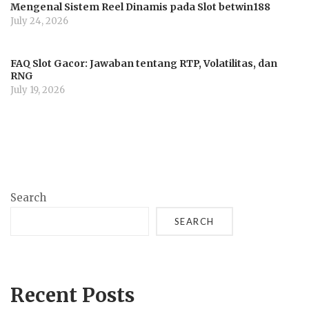
Mengenal Sistem Reel Dinamis pada Slot betwin188
July 24, 2026
FAQ Slot Gacor: Jawaban tentang RTP, Volatilitas, dan
RNG
July 19, 2026
Search
SEARCH
Recent Posts