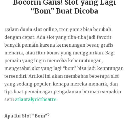
Bocorin Gans! Slot yang Lagi
“Bom” Buat Dicoba
Dalam dunia
slot
online, tren game bisa berubah
dengan cepat. Ada slot yang tiba-tiba jadi favorit
banyak pemain karena kemenangan besar, grafis
menarik, atau fitur bonus yang menggiurkan. Bagi
pemain yang ingin mencoba keberuntungan,
mengetahui slot yang lagi “bom” bisa jadi keuntungan
tersendiri. Artikel ini akan membahas beberapa slot
yang sedang populer, kenapa mereka menarik, dan
tips buat pemain agar pengalaman bermain semakin
seru
atlantalyrictheatre
.
Apa Itu Slot “Bom”?